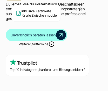
Du lernst, wie du systematisch Geschäftsideen
entwickelst, passende Finanzierungsstrategien
Inklusive Zertifikate
auswählst und Geschäftsprozesse professionell
für alle Zwischenmodule
gestaltest sowie optimierst.
Unverbindlich beraten lassen
Weitere Starttermine
Top 10 in Kategorie „Karriere- und Bildungsanbieter“