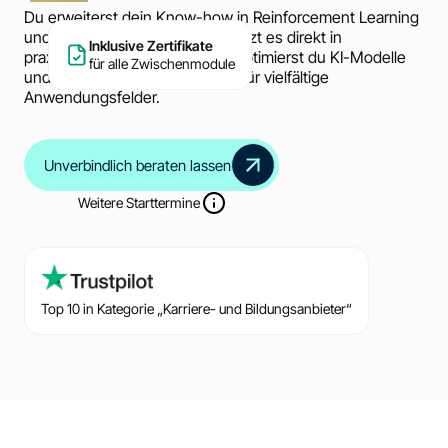
Du erweiterst dein Know-how in Reinforcement Learning
und Prompt Engineering und setzt es direkt in
Inklusive Zertifikate
praxisnahen Projekten um. So optimierst du KI-Modelle
für alle Zwischenmodule
und erstellst effektive Prompts für vielfältige
Anwendungsfelder.
Unverbindlich beraten lassen
Weitere Starttermine
Top 10 in Kategorie „Karriere- und Bildungsanbieter“