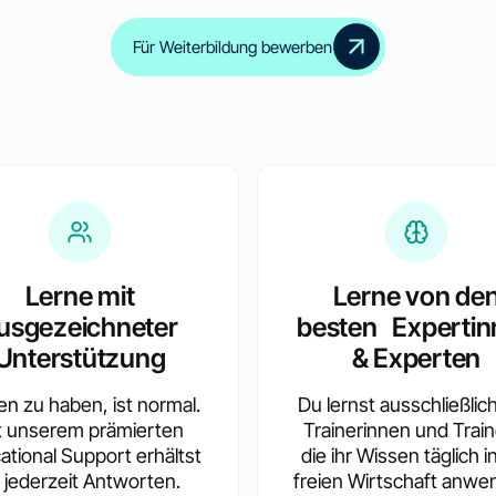
Für Weiterbildung bewerben
Inklusive Zertifikate
für alle Zwischenmodul
Lerne mit
Lerne von de
usgezeichneter
besten Expertin
Unterstützung
& Experten
en zu haben, ist normal.
Du lernst ausschließlic
t unserem prämierten
Trainerinnen und Train
ational Support erhältst
die ihr Wissen täglich i
 jederzeit Antworten.
freien Wirtschaft anwe