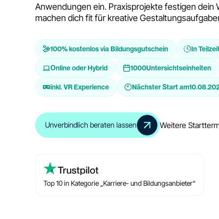
Anwendungen ein. Praxisprojekte festigen dein
machen dich fit für kreative Gestaltungsaufgabe
100% kostenlos via Bildungsgutschein
In Teilzei
Online oder Hybrid
1000
Untersichtseinheiten
inkl. VR Experience
Nächster Start am
10.08.20
Weitere Startter
Unverbindlich beraten lassen
Top 10 in Kategorie „Karriere- und Bildungsanbieter“