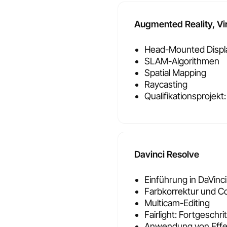
Augmented Reality, Vir
Head-Mounted Displ
SLAM-Algorithmen
Spatial Mapping
Raycasting
Qualifikationsprojek
Davinci Resolve
Einführung in DaVinc
Farbkorrektur und Co
Multicam-Editing
Fairlight: Fortgeschr
Anwendung von Effe