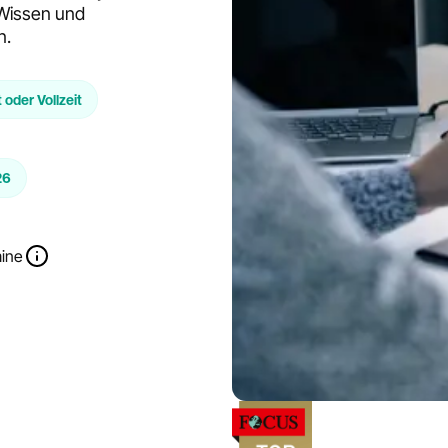
 Wissen und
n.
t oder Vollzeit
26
mine