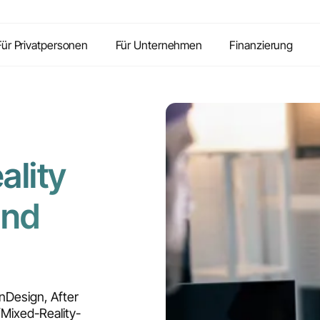
Inhalte
Vorteile
Kontakt
FAQ
Für Privatpersonen
Für Unternehmen
Finanzierung
ality
und
InDesign, After
/Mixed-Reality-