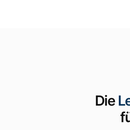
Die
L
f