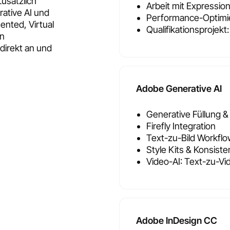
Zusätzlich
Arbeit mit Expressio
ative AI und
Performance-Optimie
ented, Virtual
Qualifikationsprojek
In
direkt an und
Adobe Generative AI
Generative Füllung &
Firefly Integration
Text-zu-Bild Workfl
Style Kits & Konsiste
Video-AI: Text-zu-V
Adobe InDesign CC