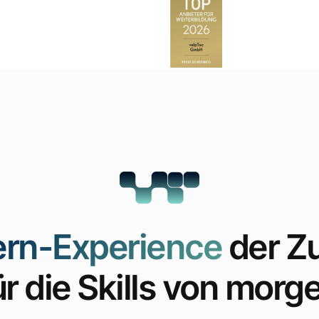
ern-Experience
der Z
ür die Skills von morg