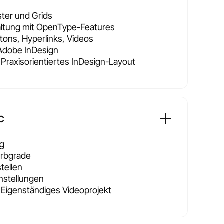
ster und Grids
altung mit OpenType-Features
ttons, Hyperlinks, Videos
n Adobe InDesign
: Praxisorientiertes InDesign-Layout
C
ng
arbgrade
stellen
nstellungen
: Eigenständiges Videoprojekt