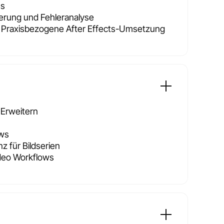
ns
rung und Fehleranalyse
t: Praxisbezogene After Effects-Umsetzung
 Erweitern
ows
nz für Bildserien
ideo Workflows