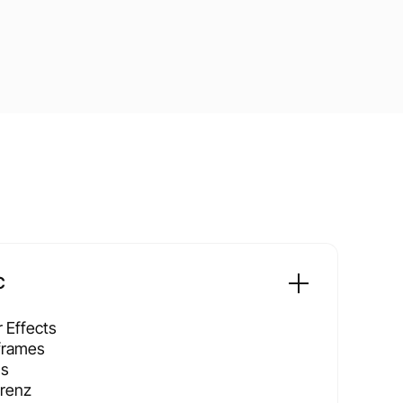
C
r Effects
frames
ns
renz