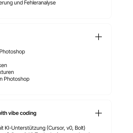
rung und Fehleranalyse
 Photoshop
ken
kturen
 in Photoshop
ith vibe coding
it KI-Unterstützung (Cursor, v0, Bolt)