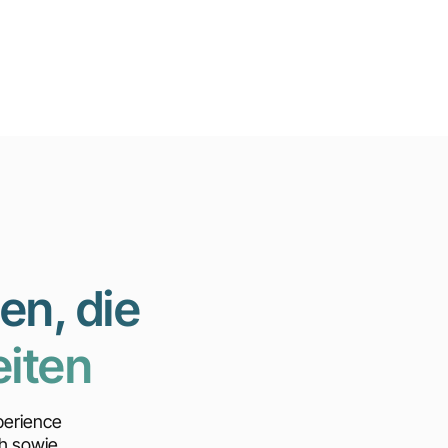
en, die
eiten
perience
h sowie