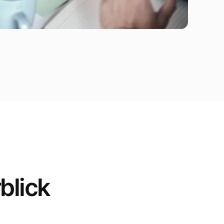
blick
e