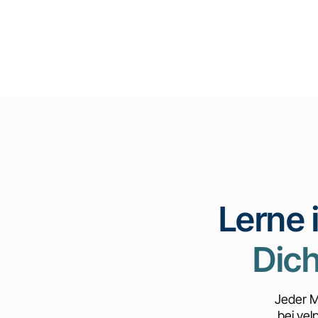
Lerne 
Dich
Jeder M
bei ve