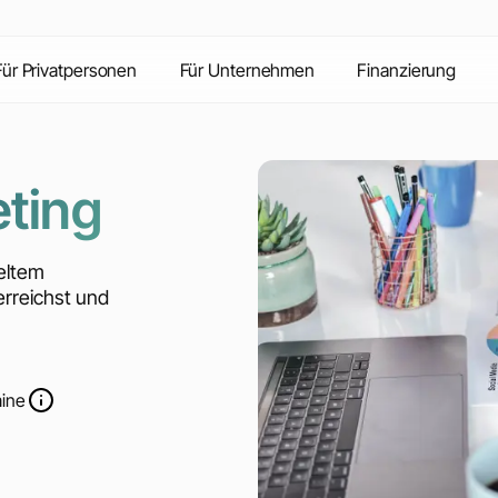
Inhalte
Vorteile
Kontakt
FAQ
Für Privatpersonen
Für Unternehmen
Finanzierung
ting
ieltem
erreichst und
mine