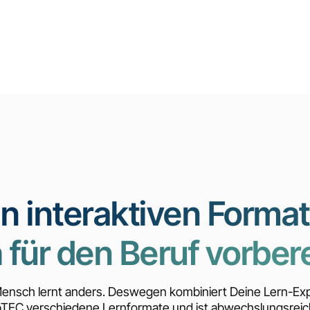
in interaktiven Format
 für den Beruf vorber
ensch lernt anders. Deswegen kombiniert Deine Lern-Ex
lpTEC verschiedene Lernformate und ist abwechslungsreic