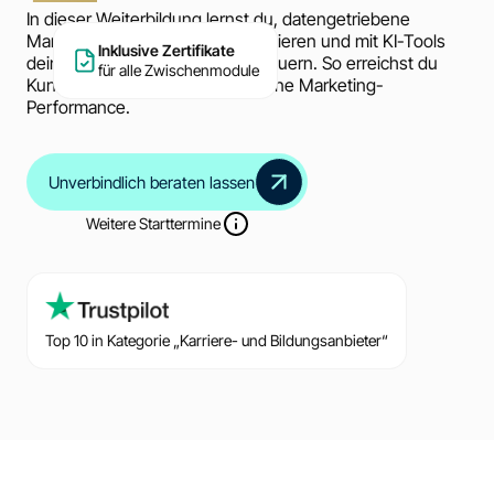
In dieser Weiterbildung lernst du, datengetriebene
Marketingprozesse zu automatisieren und mit KI-Tools
Inklusive Zertifikate
deine Kampagnen präzise zu steuern. So erreichst du
für alle Zwischenmodule
Kunden gezielt und steigerst deine Marketing-
Performance.
Unverbindlich beraten lassen
Weitere Starttermine
Top 10 in Kategorie „Karriere- und Bildungsanbieter“