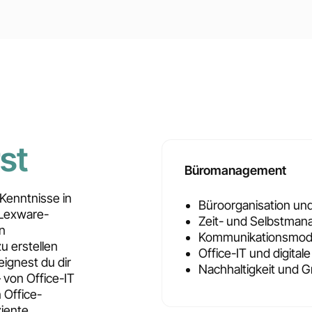
st
Büromanagement
 Kenntnisse in
Büroorganisation un
 Lexware-
Zeit- und Selbstma
n
Kommunikationsmode
u erstellen
Office-IT und digitale
eignest du dir
Nachhaltigkeit und G
von Office-IT
 Office-
ziente