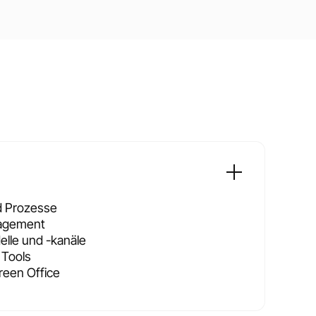
d Prozesse
nagement
lle und -kanäle
 Tools
reen Office