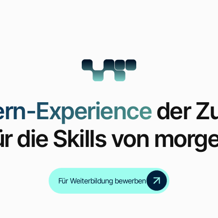
ern-Experience
der Z
ür die Skills von morg
Inklusive Zertifikate
für alle Zwischenmodul
Für Weiterbildung bewerben