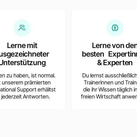
Lerne mit
Lerne von de
usgezeichneter
besten Expertin
Unterstützung
& Experten
en zu haben, ist normal.
Du lernst ausschließlic
t unserem prämierten
Trainerinnen und Train
ational Support erhältst
die ihr Wissen täglich i
 jederzeit Antworten.
freien Wirtschaft anwe