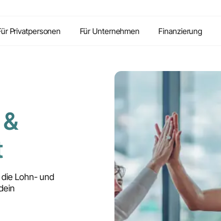
Inhalte
Vorteile
Kontakt
FAQ
Für Privatpersonen
Für Unternehmen
Finanzierung
 &
t
 die Lohn- und
dein