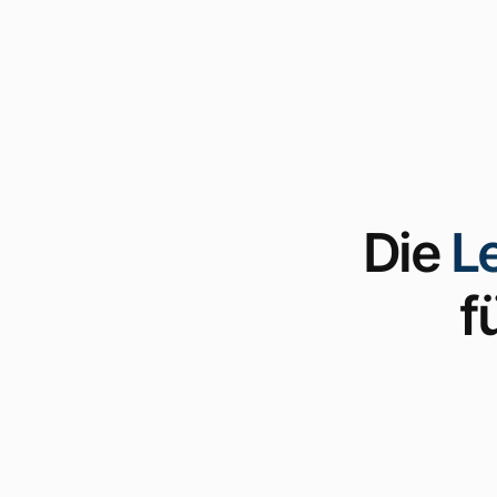
Die
L
f