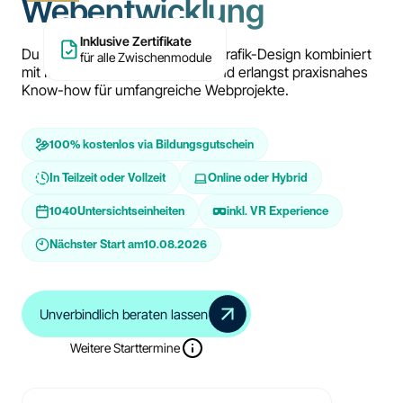
Webentwicklung
Inklusive Zertifikate
Du lernst modernes Web- und Grafik-Design kombiniert
für alle Zwischenmodule
mit Fullstack-Webentwicklung und erlangst praxisnahes
Know-how für umfangreiche Webprojekte.
100% kostenlos via Bildungsgutschein
In Teilzeit oder Vollzeit
Online oder Hybrid
1040
Untersichtseinheiten
inkl. VR Experience
Nächster Start am
10.08.2026
Unverbindlich beraten lassen
Weitere Starttermine