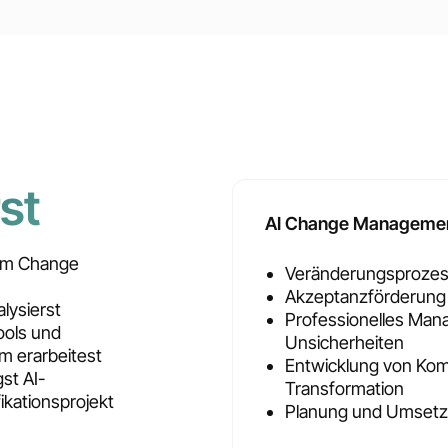
st
AI Change Manageme
n im Change
Veränderungsprozess
Akzeptanzförderung 
lysierst
Professionelles Ma
ools und
Unsicherheiten
m erarbeitest
Entwicklung von Komm
st AI-
Transformation
fikationsprojekt
Planung und Umsetz