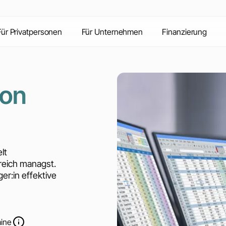
Inhalte
Vorteile
Kontakt
FAQ
Für Privatpersonen
Für Unternehmen
Finanzierung
ion
lt
reich managst.
r:in effektive
mine