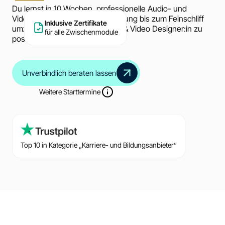
Du lernst in 10 Wochen, professionelle Audio- und
Videoproduktionen von der Planung bis zum Feinschliff
Inklusive Zertifikate
umzusetzen und dich als Audio & Video Designer:in zu
für alle Zwischenmodule
positionieren.
Unverbindlich beraten lassen
Weitere Starttermine
Top 10 in Kategorie „Karriere- und Bildungsanbieter“