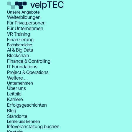
Neuronale Netze und zentrale KI-Verfahren
Programmierung als Basis für KI-Anwendungen
Unsere Angebote
Weiterbildungen
(Python, Java)
Für Privatpersonen
Für Unternehmen
Objektorientierte Softwareentwicklung für
VR Training
sauberen, wartbaren Code
Finanzierung
Fachbereiche
Qualitätssicherung durch Tests und
AI & Big Data
strukturierte Entwicklung
Blockchain
Finance & Controlling
Agiles Arbeiten in Projekten (z. B. Scrum)
IT Foundations
Project & Operations
Prompt Design und Optimierung für moderne
Weitere ...
KI-Systeme
Unternehmen
Über uns
Fokus auf Praxis: KI-Modelle sinnvoll in
Leitbild
Anwendungen integrieren und produktiv
Karriere
nutzen
Erfolgsgeschichten
Blog
Standorte
Lerne uns kennen
Infoveranstaltung buchen