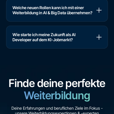
Welche neuen Rollen kann ich mit einer
Weiterbildung in AI & Big Data übernehmen?
Wie starte ich meine Zukunft als AI
Developer auf dem KI-Jobmarkt?
AI Developer (m/w/d)
Finde deine perfekte
Weiterbildung
Starte jetzt deinen Karriereweg
Deine Erfahrungen und beruflichen Ziele im Fokus -
unsere Weiterbildungsexpertinnen & -experten