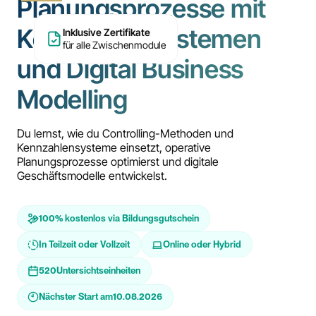
Planungsprozesse mit
Kennzahlensystemen
Inklusive Zertifikate
für alle Zwischenmodule
und Digital Business
Modelling
Du lernst, wie du Controlling-Methoden und
Kennzahlensysteme einsetzt, operative
Planungsprozesse optimierst und digitale
Geschäftsmodelle entwickelst.
100% kostenlos via Bildungsgutschein
In Teilzeit oder Vollzeit
Online oder Hybrid
520
Untersichtseinheiten
Nächster Start am
10.08.2026