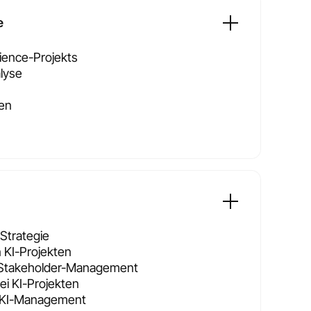
e
ience-Projekts
lyse
men
-Strategie
 KI-Projekten
Stakeholder-Management
i KI-Projekten
kt KI-Management