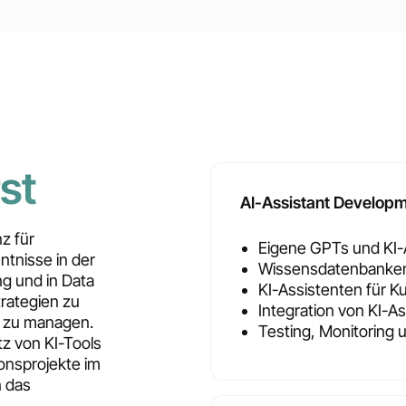
st
AI-Assistant Develop
z für
Eigene GPTs und KI-A
tnisse in der
Wissensdatenbanke
g und in Data
KI-Assistenten für 
rategien zu
Integration von KI-
r zu managen.
Testing, Monitoring 
tz von KI-Tools
onsprojekte im
 das