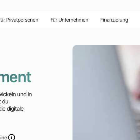
Inhalte
Vorteile
Kontakt
FAQ
Für Privatpersonen
Für Unternehmen
Finanzierung
ment
wickeln und in
t du
ie digitale
mine