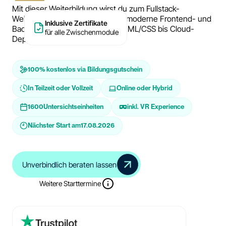
Mit dieser Weiterbildung wirst du zum Fullstack-
Webentwickler und beherrschst moderne Frontend- und
Inklusive Zertifikate
Backend-Technologien – von HTML/CSS bis Cloud-
für alle Zwischenmodule
Deployments.
100% kostenlos via Bildungsgutschein
In Teilzeit oder Vollzeit
Online oder Hybrid
1600
Untersichtseinheiten
inkl. VR Experience
Nächster Start am
17.08.2026
Unverbindlich beraten lassen
Weitere Starttermine