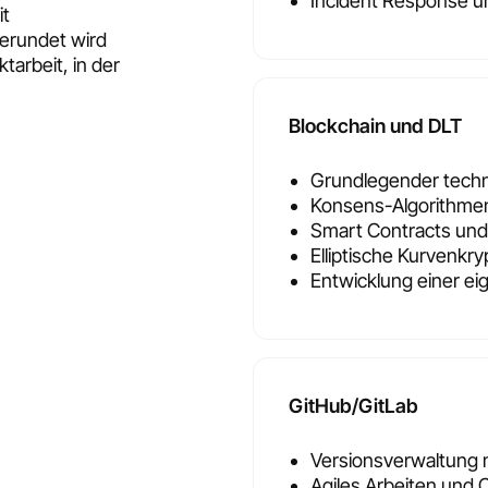
Incident Response un
it
erundet wird
tarbeit, in der
Blockchain und DLT
Grundlegender techn
Konsens-Algorithmen 
Smart Contracts und
Elliptische Kurvenkr
Entwicklung einer ei
GitHub/GitLab
Versionsverwaltung m
Agiles Arbeiten und 