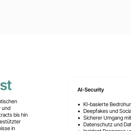
st
AI-Security
atischen
KI-basierte Bedroh
r und
Deepfakes und Social
acts bis hin
Sicherer Umgang mi
estützter
Datenschutz und Dat
isse in