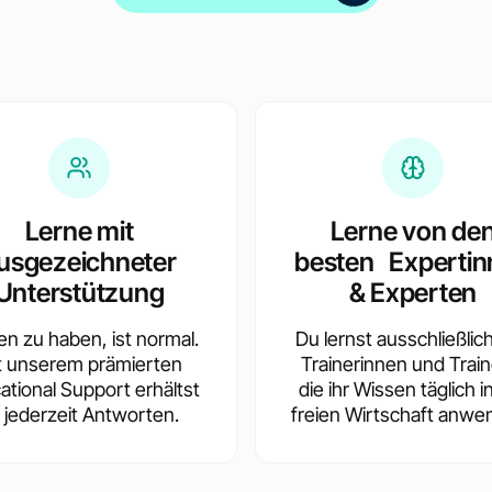
Inklusive Zertifikate
für alle Zwischenmodul
Lerne mit
Lerne von de
usgezeichneter
besten Expertin
Unterstützung
& Experten
en zu haben, ist normal.
Du lernst ausschließlic
t unserem prämierten
Trainerinnen und Train
ational Support erhältst
die ihr Wissen täglich i
 jederzeit Antworten.
freien Wirtschaft anwe