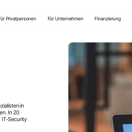
Inhalte
Vorteile
Kontakt
FAQ
Für Privatpersonen
Für Unternehmen
Finanzierung
ialisten:in
n. In 20
 IT-Security