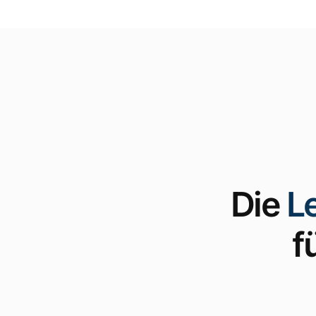
Die
L
f