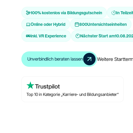
100% kostenlos via Bildungsgutschein
In Teilzei
Online oder Hybrid
800
Untersichtseinheiten
inkl. VR Experience
Nächster Start am
10.08.20
Weitere Startter
Unverbindlich beraten lassen
Top 10 in Kategorie „Karriere- und Bildungsanbieter“