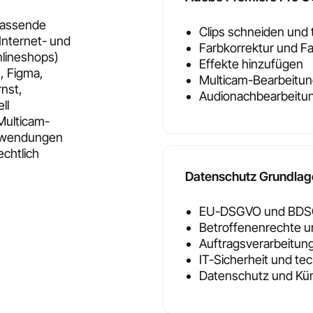
mfassende
Clips schneiden und
Internet- und
Farbkorrektur und F
nlineshops)
Effekte hinzufügen
, Figma,
Multicam-Bearbeitu
rnst,
Audionachbearbeitu
ll
Multicam-
Anwendungen
echtlich
Datenschutz Grundlag
EU-DSGVO und BDS
Betroffenenrechte un
Auftragsverarbeitun
IT-Sicherheit und t
Datenschutz und Küns