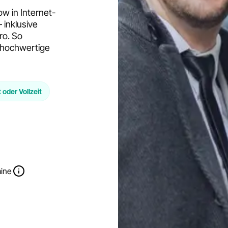
w in Internet-
inklusive
ro. So
d hochwertige
t oder Vollzeit
mine