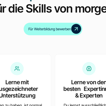
ür die Skills von morg
Für Weiterbildung bewerben
Inklusive Zertifikate
für alle Zwischenmodul
Lerne mit
Lerne von de
usgezeichneter
besten Expertin
Unterstützung
& Experten
en zu haben, ist normal.
Du lernst ausschließlic