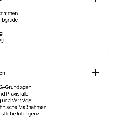
 trimmen
arbgrade
ng
ng
en
G-Grundlagen
d Praxisfälle
g und Verträge
echnische Maßnahmen
tliche Intelligenz