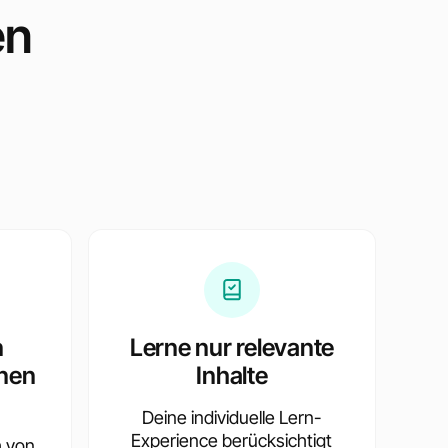
en
e
n
Lerne nur relevante
nen
Inhalte
Deine individuelle Lern-
Experience berücksichtigt
h von