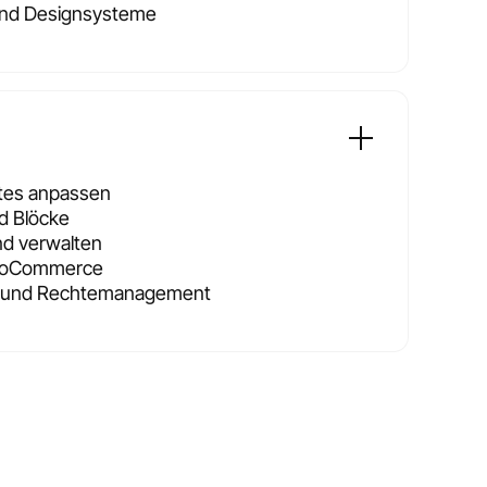
und Designsysteme
tes anpassen
d Blöcke
und verwalten
ooCommerce
g und Rechtemanagement