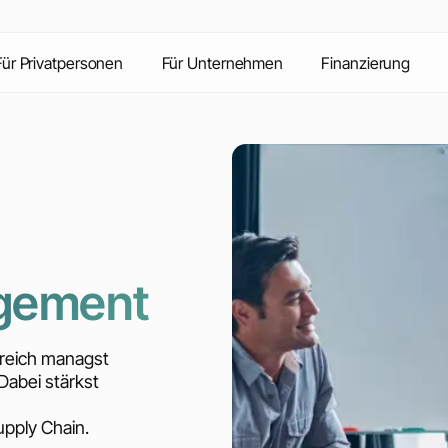
Inhalte
Vorteile
Kontakt
FAQ
Für Privatpersonen
Für Unternehmen
Finanzierung
gement
greich managst
Dabei stärkst
pply Chain.