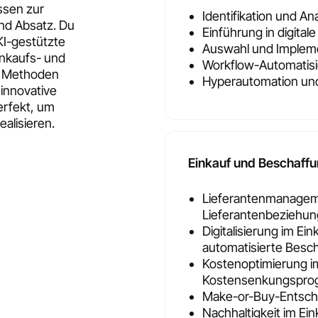
issen zur
Identifikation und A
und Absatz. Du
Einführung in digital
KI-gestützte
Auswahl und Impleme
inkaufs- und
Workflow-Automatisi
u Methoden
Hyperautomation und
innovative
erfekt, um
alisieren.
Einkauf und Beschaff
Lieferantenmanageme
Lieferantenbeziehu
Digitalisierung im E
automatisierte Besc
Kostenoptimierung i
Kostensenkungspr
Make-or-Buy-Entsch
Nachhaltigkeit im Ei