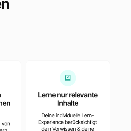
en
e
n
Lerne nur relevante
nen
Inhalte
Deine individuelle Lern-
Experience berücksichtigt
h von
dein Vorwissen & deine
ern,