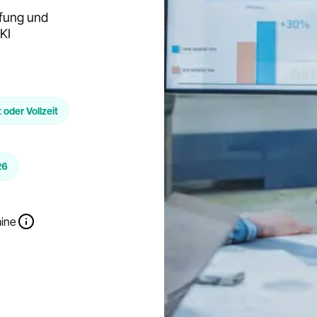
ffung und
KI
t oder Vollzeit
26
mine