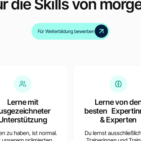
ür die Skills von morg
Für Weiterbildung bewerben
Inklusive Zertifikate
für alle Zwischenmodul
Lerne mit
Lerne von de
usgezeichneter
besten Expertin
Unterstützung
& Experten
en zu haben, ist normal.
Du lernst ausschließlic
t unserem prämierten
Trainerinnen und Train