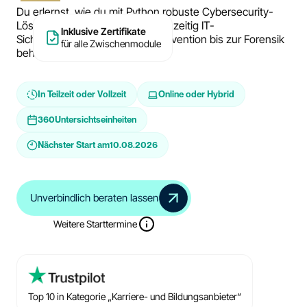
Du erlernst, wie du mit Python robuste Cybersecurity-
Lösungen entwickelst und gleichzeitig IT-
Inklusive Zertifikate
Sicherheitskonzepte von der Prävention bis zur Forensik
für alle Zwischenmodule
beherrschst.
In Teilzeit oder Vollzeit
Online oder Hybrid
360
Untersichtseinheiten
Nächster Start am
10.08.2026
Unverbindlich beraten lassen
Weitere Starttermine
Top 10 in Kategorie „Karriere- und Bildungsanbieter“