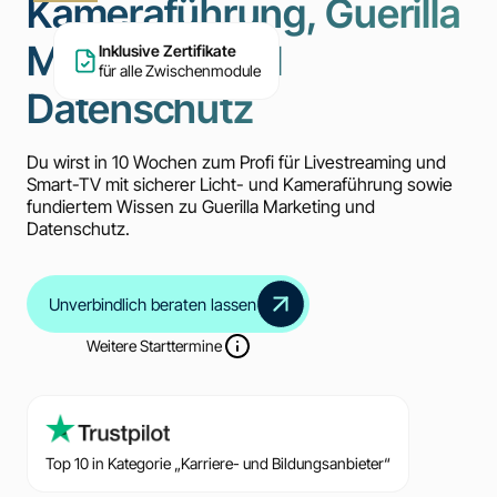
Kameraführung, Guerilla
Marketing und
Inklusive Zertifikate
für alle Zwischenmodule
Datenschutz
Du wirst in 10 Wochen zum Profi für Livestreaming und
Smart-TV mit sicherer Licht- und Kameraführung sowie
fundiertem Wissen zu Guerilla Marketing und
Datenschutz.
Unverbindlich beraten lassen
Weitere Starttermine
Top 10 in Kategorie „Karriere- und Bildungsanbieter“