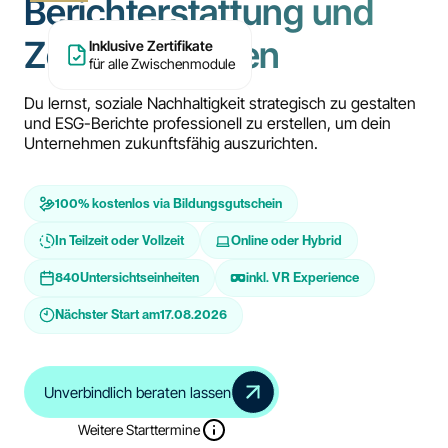
Berichterstattung und
Zertifizierungen
Inklusive Zertifikate
für alle Zwischenmodule
Du lernst, soziale Nachhaltigkeit strategisch zu gestalten
und ESG-Berichte professionell zu erstellen, um dein
Unternehmen zukunftsfähig auszurichten.
100% kostenlos via Bildungsgutschein
In Teilzeit oder Vollzeit
Online oder Hybrid
840
Untersichtseinheiten
inkl. VR Experience
Nächster Start am
17.08.2026
Unverbindlich beraten lassen
Weitere Starttermine