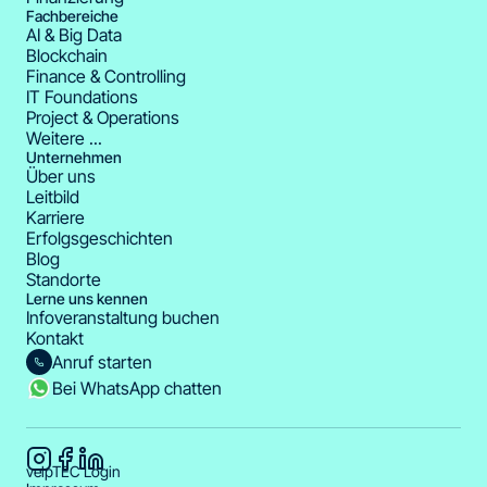
Fachbereiche
AI & Big Data
Blockchain
Finance & Controlling
IT Foundations
Project & Operations
Weitere ...
Unternehmen
Über uns
Leitbild
Karriere
Erfolgsgeschichten
Blog
visuelle und multimediale
Standorte
estaltung von Kommunikationsinhalten
Lerne uns kennen
Infoveranstaltung buchen
Kontakt
zur Zielgruppe,
Anruf starten
zum jeweiligen Medium
Bei WhatsApp chatten
und zum Markenauftritt passen.
velpTEC Login