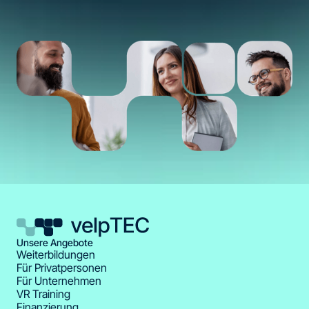
Visuelle Kommunikation, Storytelling und emotionale Gestaltung fü
starke Markenbotschaften
Crossmediale Kampagnen und Omnichannel-Konzepte für digitale
sowie klassische Medien
Vielfältige Karrierewege in Agenturen, Marketingabteilungen und
kreativen Unternehmensbereichen
Unsere Angebote
Weiterbildungen
Für Privatpersonen
tarte jetzt deine Weiterbildung bei velpTEC
Für Unternehmen
VR Training
Finanzierung