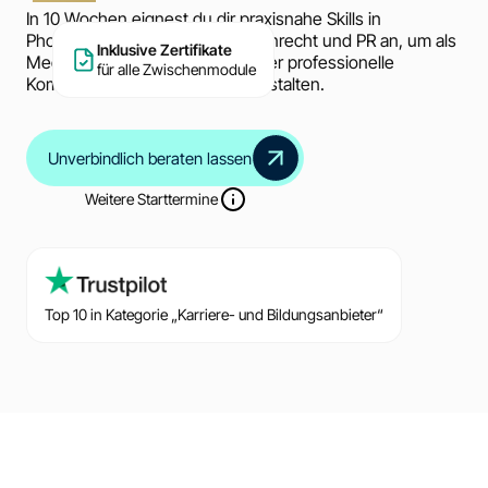
In 10 Wochen eignest du dir praxisnahe Skills in
Photoshop, Grafikdesign, Medienrecht und PR an, um als
Inklusive Zertifikate
Media & Communication Designer professionelle
für alle Zwischenmodule
Kommunikationslösungen zu gestalten.
Unverbindlich beraten lassen
Weitere Starttermine
Top 10 in Kategorie „Karriere- und Bildungsanbieter“