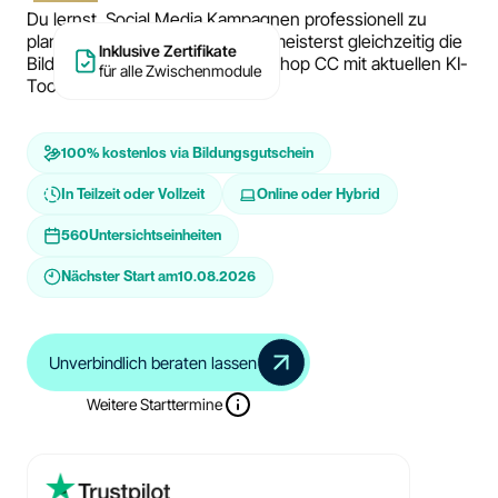
Du lernst, Social Media Kampagnen professionell zu
planen und durchzuführen und meisterst gleichzeitig die
Inklusive Zertifikate
Bildbearbeitung in Adobe Photoshop CC mit aktuellen KI-
für alle Zwischenmodule
Tools.
100% kostenlos via Bildungsgutschein
In Teilzeit oder Vollzeit
Online oder Hybrid
560
Untersichtseinheiten
Nächster Start am
10.08.2026
Unverbindlich beraten lassen
Weitere Starttermine