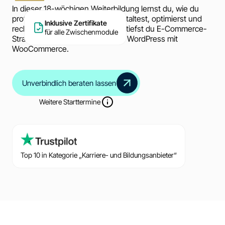
In dieser 18-wöchigen Weiterbildung lernst du, wie du
professionelle Online-Shops gestaltest, optimierst und
Inklusive Zertifikate
rechtssicher betreibst. Dabei vertiefst du E-Commerce-
für alle Zwischenmodule
Strategien, SEO, Webdesign und WordPress mit
WooCommerce.
Unverbindlich beraten lassen
Weitere Starttermine
Top 10 in Kategorie „Karriere- und Bildungsanbieter“