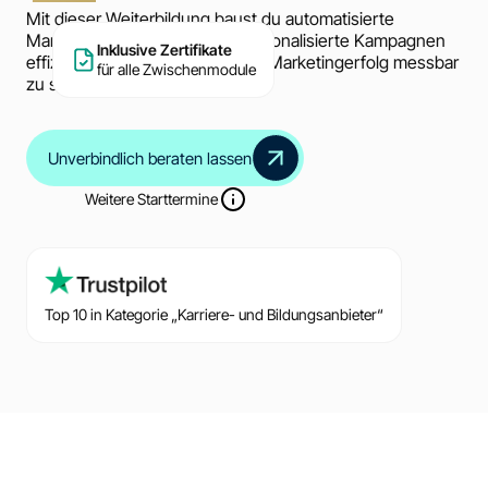
Mit dieser Weiterbildung baust du automatisierte
Marketingprozesse auf, um personalisierte Kampagnen
Inklusive Zertifikate
effizient zu steuern und deinen Marketingerfolg messbar
für alle Zwischenmodule
zu steigern.
Unverbindlich beraten lassen
Weitere Starttermine
Top 10 in Kategorie „Karriere- und Bildungsanbieter“