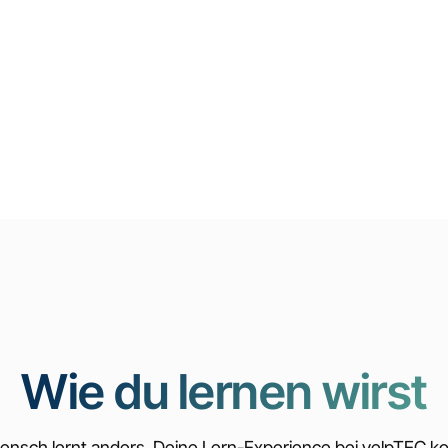
Wie du lernen wirst
ensch lernt anders. Deine Lern-Experience bei velpTEC ko