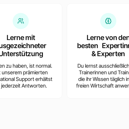
Lerne mit
Lerne von de
usgezeichneter
besten Expertin
Unterstützung
& Experten
en zu haben, ist normal.
Du lernst ausschließlic
t unserem prämierten
Trainerinnen und Train
ational Support erhältst
die ihr Wissen täglich i
 jederzeit Antworten.
freien Wirtschaft anwe