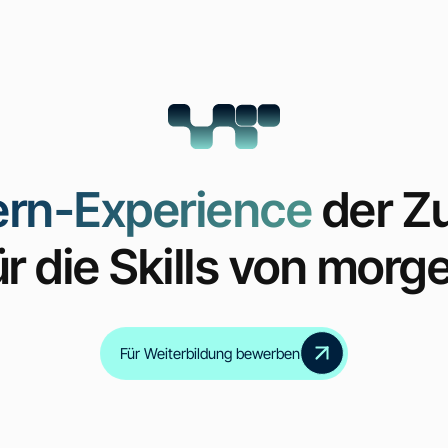
ern-Experience
der Z
ür die Skills von morg
Inklusive Zertifikate
für alle Zwischenmodul
Für Weiterbildung bewerben