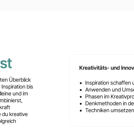
st
Kreativitäts- und Inno
kten Überblick
Inspiration schaffen 
Inspiration bis
Anwenden und Umset
leine und im
Phasen im Kreativpr
binierst,
Denkmethoden in der
kraft
Techniken umsetzen
 du kreative
lgreich