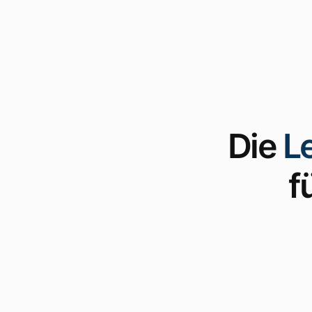
Die
L
f