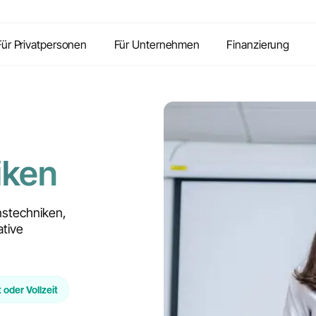
Inhalte
Vorteile
Kontakt
FAQ
Für Privatpersonen
Für Unternehmen
Finanzierung
iken
onstechniken,
ative
t oder Vollzeit