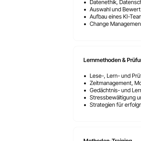
Datenethik, Datens
Auswahl und Bewert
Aufbau eines KI-Te
Change Management f
Lernmethoden & Prüfu
Lese-, Lern- und Prü
Zeitmanagement, Mot
Gedächtnis- und Le
Stressbewältigung u
Strategien für erfol
Methoden-Training