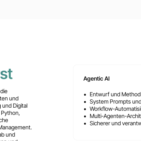
st
Agentic AI
 die
Entwurf und Methodi
ten und
System Prompts und
 und Digital
Workflow-Automatisi
n Python,
Multi-Agenten-Archi
sche
Sicherer und verant
 Management.
ab und