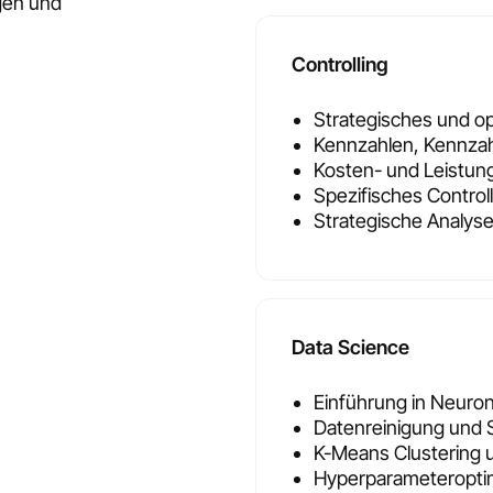
gen und
Controlling
Strategisches und op
Kennzahlen, Kennza
Kosten- und Leistun
Spezifisches Controll
Strategische Analy
Data Science
Einführung in Neuro
Datenreinigung und 
K-Means Clustering 
Hyperparameteroptim