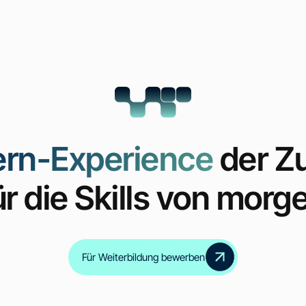
ern-Experience
der Z
ür die Skills von morg
Inklusive Zertifikate
für alle Zwischenmodul
Für Weiterbildung bewerben