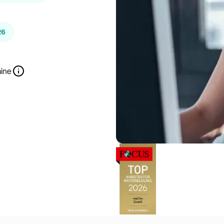
26
mine