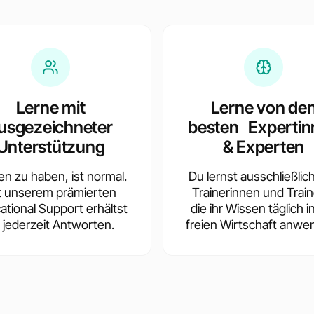
Lerne mit
Lerne von de
usgezeichneter
besten Expertin
Unterstützung
& Experten
en zu haben, ist normal.
Du lernst ausschließlic
t unserem prämierten
Trainerinnen und Train
ational Support erhältst
die ihr Wissen täglich i
 jederzeit Antworten.
freien Wirtschaft anwe