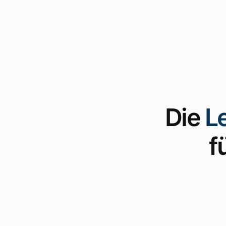
Die
L
f