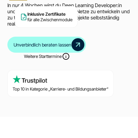
In nur 4 Wochen wirst du Deep Learning Developer:in
und lernst, komplexe neuronale Netze zu entwickeln und
Inklusive Zertifikate
zu trainieren. So kannst du KI-Projekte selbstständig
für alle Zwischenmodule
realisieren.
Unverbindlich beraten lassen
Weitere Starttermine
Top 10 in Kategorie „Karriere- und Bildungsanbieter“