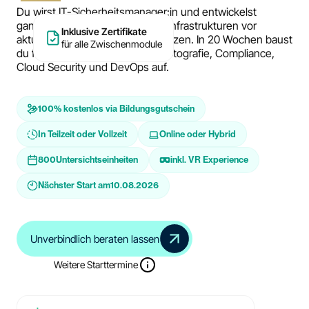
Du wirst IT-Sicherheitsmanager:in und entwickelst
ganzheitliche Strategien, um IT-Infrastrukturen vor
Inklusive Zertifikate
aktuellen Bedrohungen zu schützen. In 20 Wochen baust
für alle Zwischenmodule
du fundiertes Know-how in Kryptografie, Compliance,
Cloud Security und DevOps auf.
100% kostenlos via Bildungsgutschein
In Teilzeit oder Vollzeit
Online oder Hybrid
800
Untersichtseinheiten
inkl. VR Experience
Nächster Start am
10.08.2026
Unverbindlich beraten lassen
Weitere Starttermine