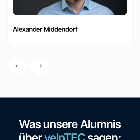
Alexander Middendorf
Was unsere Alumnis
über
velpTEC
sagen: