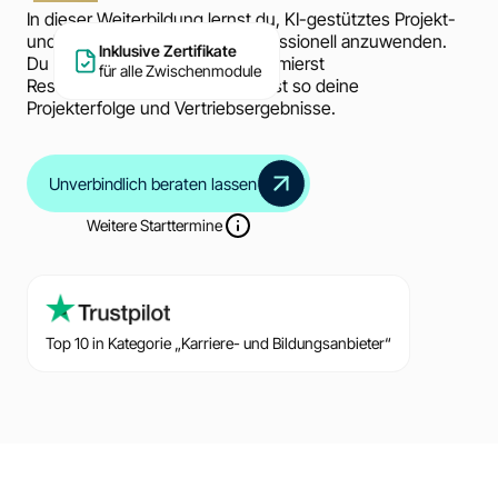
In dieser Weiterbildung lernst du, KI-gestütztes Projekt-
und Vertriebsmanagement professionell anzuwenden.
Inklusive Zertifikate
Du automatisierst Prozesse, optimierst
für alle Zwischenmodule
Ressourcenplanung und steigerst so deine
Projekterfolge und Vertriebsergebnisse.
Unverbindlich beraten lassen
Weitere Starttermine
Top 10 in Kategorie „Karriere- und Bildungsanbieter“