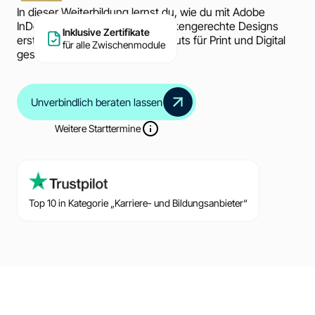
In dieser Weiterbildung lernst du, wie du mit Adobe
InDesign und generativer KI markengerechte Designs
Inklusive Zertifikate
erstellst und professionelle Layouts für Print und Digital
für alle Zwischenmodule
gestaltest.
Unverbindlich beraten lassen
Weitere Starttermine
Top 10 in Kategorie „Karriere- und Bildungsanbieter“