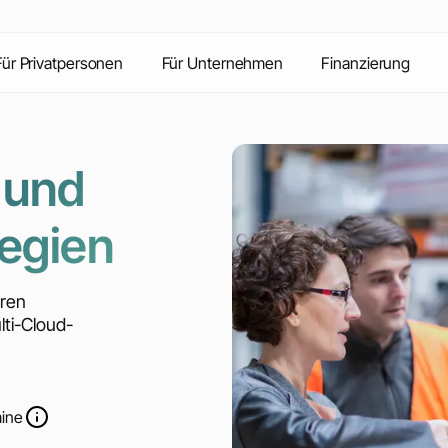
Inhalte
Vorteile
Kontakt
FAQ
Für Privatpersonen
Für Unternehmen
Finanzierung
 und
tegien
uren
lti-Cloud-
mine