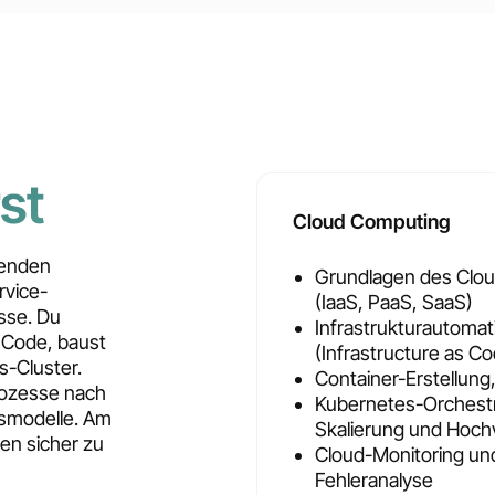
st
Cloud Computing
senden
Grundlagen des Clou
rvice-
(IaaS, PaaS, SaaS)
sse. Du
Infrastrukturautomat
s Code, baust
(Infrastructure as C
s-Cluster.
Container-Erstellung
rozesse nach
Kubernetes-Orchestr
tsmodelle. Am
Skalierung und Hoch
ren sicher zu
Cloud-Monitoring un
Fehleranalyse