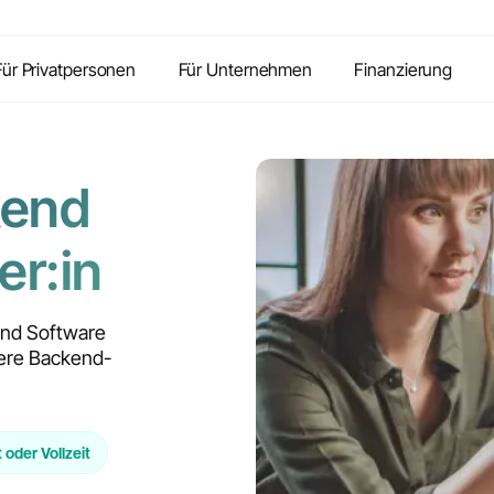
Inhalte
Vorteile
Kontakt
FAQ
Für Privatpersonen
Für Unternehmen
Finanzierung
kend
er:in
end Software
here Backend-
t oder Vollzeit