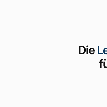
Die
L
f