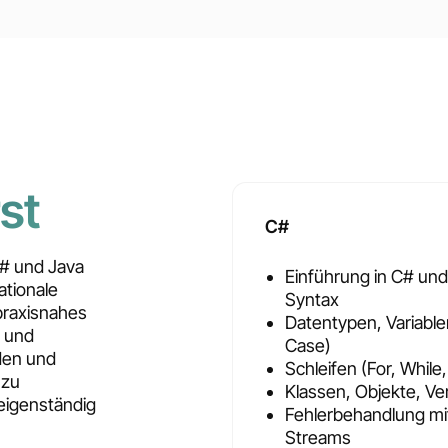
st
C#
# und Java
Einführung in C# und
ationale
Syntax
praxisnahes
Datentypen, Variablen
b und
Case)
den und
Schleifen (For, While
 zu
Klassen, Objekte, V
 eigenständig
Fehlerbehandlung mit
Streams