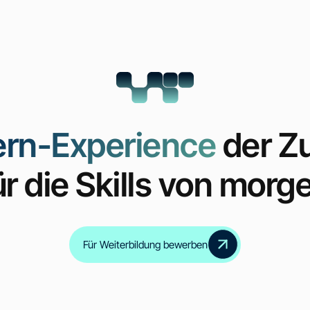
ern-Experience
der Z
ür die Skills von morg
Inklusive Zertifikate
für alle Zwischenmodul
Für Weiterbildung bewerben