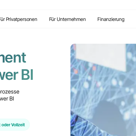
Inhalte
Vorteile
Kontakt
FAQ
Für Privatpersonen
Für Unternehmen
Finanzierung
ment
er BI
prozesse
wer BI
t oder Vollzeit