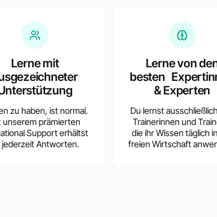
Lerne mit
Lerne von de
usgezeichneter
besten Expertin
Unterstützung
& Experten
en zu haben, ist normal.
Du lernst ausschließlic
t unserem prämierten
Trainerinnen und Train
ational Support erhältst
die ihr Wissen täglich i
 jederzeit Antworten.
freien Wirtschaft anwe