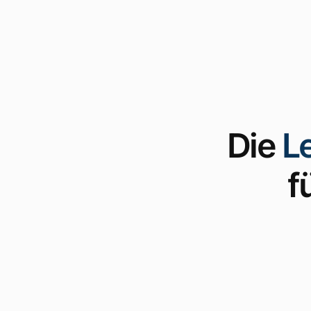
Die
L
f