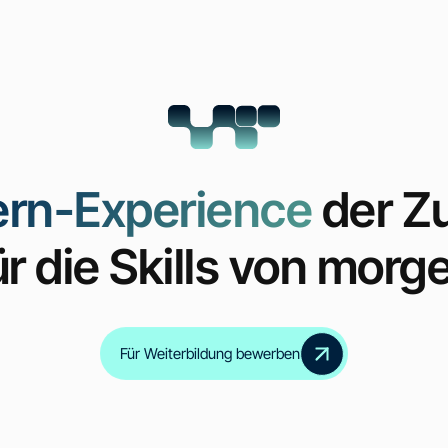
ern-Experience
der Z
ür die Skills von morg
Inklusive Zertifikate
für alle Zwischenmodul
Für Weiterbildung bewerben