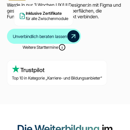
Werde in nur 3 Wochen UX/UI Designer:in mit Figma und
gestalte überzeugende Nutzeroberflächen, die
Inklusive Zertifikate
Funktionalität und Ästhetik perfekt verbinden.
für alle Zwischenmodule
Unverbindlich beraten lassen
Weitere Starttermine
Top 10 in Kategorie „Karriere- und Bildungsanbieter“
Die Weiterbildung
im