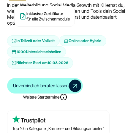
In der Weiterbildung Social Media Growth mit KI lernst du,
wie du mit KI-gestützten Strategien und Tools dein Social
Inklusive Zertifikate
Media Wachstum effizient steigerst und datenbasiert
für alle Zwischenmodule
optimierst.
In Teilzeit oder Vollzeit
Online oder Hybrid
1000
Untersichtseinheiten
Nächster Start am
10.08.2026
Unverbindlich beraten lassen
Weitere Starttermine
Top 10 in Kategorie „Karriere- und Bildungsanbieter“