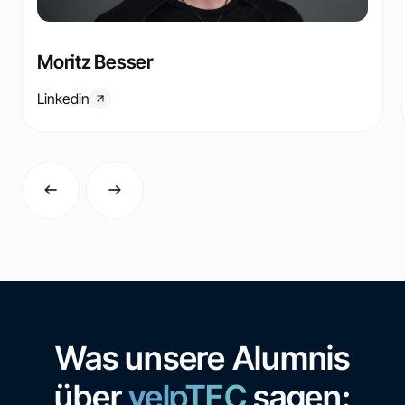
Moritz Besser
Linkedin
Was unsere Alumnis
über
velpTEC
sagen: