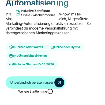
Automatisierung
Inklusive Zertifikate
In 16 Wochen baust du dein Know-how im HR-
für alle Zwischenmodule
Management aus und lernst zugleich, KI-gestützte
Marketing-Automatisierung effektiv einzusetzen. So
verbindest du moderne Personalführung mit
datengetriebenen Marketingprozessen.
In Teilzeit oder Vollzeit
Online oder Hybrid
640
Untersichtseinheiten
Nächster Start am
10.08.2026
Unverbindlich beraten lassen
Weitere Starttermine