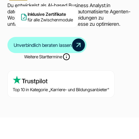
Du entwickelst als AI-based Business Analyst:in
datengetriebene Strategien und automatisierte Agenten-
Inklusive Zertifikate
Workflows, um fundierte Entscheidungen zu
für alle Zwischenmodule
unterstützen und Geschäftsprozesse zu optimieren.
Unverbindlich beraten lassen
Weitere Starttermine
Top 10 in Kategorie „Karriere- und Bildungsanbieter“