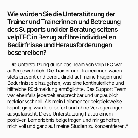
Hilfe, wenn du sie
Wie würden Sie die Unterstützung der
brauchst.
Trainer und Trainerinnen und Betreuung
des Supports und der Beratung seitens
Einige Themen fallen leichter, andere sind
velpTEC in Bezug auf Ihre individuellen
schwieriger - das gehört zum Lernen dazu.
Bedürfnisse und Herausforderungen
Damit du bei schweren Themen vorankommst,
beschreiben?
steht dir unser prämierter Educational Support
immer zur Seite.
„Die Unterstützung durch das Team von velpTEC war
außergewöhnlich. Die Trainer und Trainerinnen waren
stets präsent und bereit, direkt auf meine Fragen und
Bedürfnisse einzugehen, was eine kontinuierliche und
Unser Educational Support
hilfreiche Rückmeldung ermöglichte. Das Support Team
gehört zu den 500 besten
war ebenfalls jederzeit ansprechbar und unglaublich
Customer Services in
reaktionsschnell. Als mein Leihmonitor beispielsweise
Deutschland.
kaputt ging, wurde er sofort und ohne Verzögerungen
ausgetauscht. Diese Unterstützung hat zu einem
positiven Lernerlebnis beigetragen und mir geholfen,
mich voll und ganz auf meine Studien zu konzentrieren.“